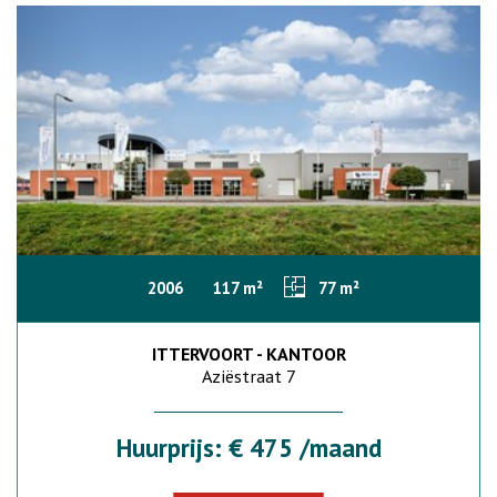
2006
117 m²
77 m²
ITTERVOORT - KANTOOR
Aziëstraat 7
Huurprijs: € 475 /maand