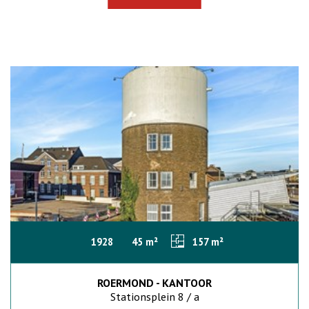
1928
45 m²
157 m²
ROERMOND - KANTOOR
Stationsplein 8 / a