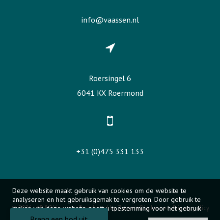
info@vaassen.nl
Roersingel 6
6041 KX Roermond
+31 (0)475 331 133
Deze website maakt gebruik van cookies om de website te
analyseren en het gebruiksgemak te vergroten. Door gebruik te
© 2026 - AB&P Vaassen -
maken van deze website geeft u toestemming voor het gebruik
Developed by Zabun
-
Disclaimer
-
Privacy policy
van cookies.
Breng een bod uit