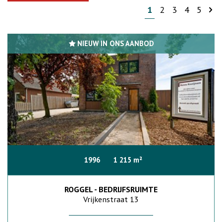
1
2
3
4
5
NIEUW IN ONS AANBOD
1996
1 215 m²
ROGGEL - BEDRIJFSRUIMTE
Vrijkenstraat 13