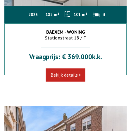
2023
182 m²
101 m²
3
BAEXEM - WONING
Stationstraat 18 / F
Vraagprijs: € 369.000k.k.
Bekijk details