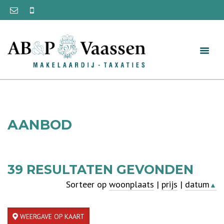
AANBOD
39
RESULTATEN GEVONDEN
Sorteer op
woonplaats
|
prijs
|
datum
▲
WEERGAVE OP KAART