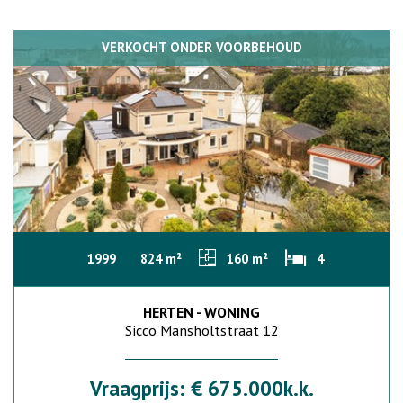
VERKOCHT ONDER VOORBEHOUD
1999
824 m²
160 m²
4
HERTEN - WONING
Sicco Mansholtstraat 12
Vraagprijs: € 675.000k.k.