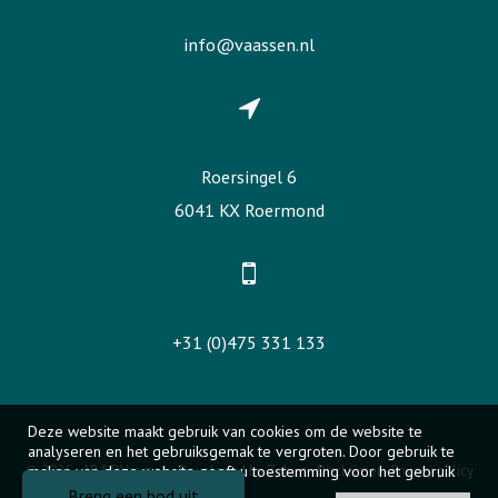
info@vaassen.nl
Roersingel 6
6041 KX Roermond
+31 (0)475 331 133
Deze website maakt gebruik van cookies om de website te
analyseren en het gebruiksgemak te vergroten. Door gebruik te
© 2026 - AB&P Vaassen -
maken van deze website geeft u toestemming voor het gebruik
Developed by Zabun
-
Disclaimer
-
Privacy policy
van cookies.
Breng een bod uit