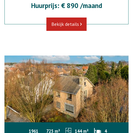
Huurprijs: € 890 /maand
Bekijk details
1961
725 m²
144 m²
4