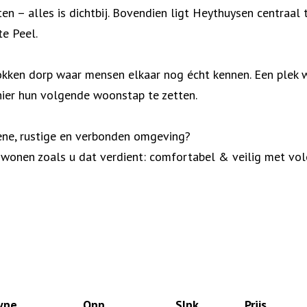
ten – alles is dichtbij. Bovendien ligt Heythuysen centraa
e Peel.
kken dorp waar mensen elkaar nog écht kennen. Een plek wa
ier hun volgende woonstap te zetten.
ene, rustige en verbonden omgeving?
 wonen zoals u dat verdient: comfortabel & veilig met vo
ype
Opp.
Slpk.
Prijs