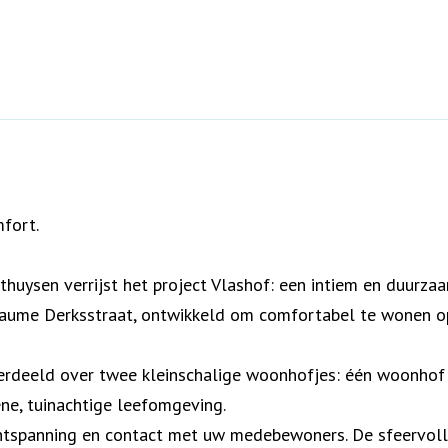
fort.
huysen verrijst het project Vlashof: een intiem en duurz
ume Derksstraat, ontwikkeld om comfortabel te wonen op 
erdeeld over twee kleinschalige woonhofjes: één woonho
e, tuinachtige leefomgeving.
ontspanning en contact met uw medebewoners. De sfeervolle