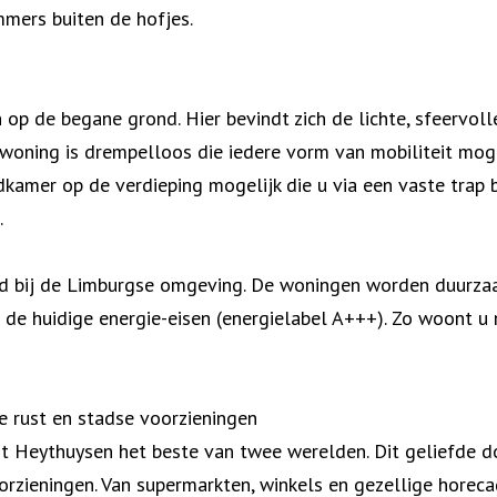
mmers buiten de hofjes.
op de begane grond. Hier bevindt zich de lichte, sfeervol
 woning is drempelloos die iedere vorm van mobiliteit moge
dkamer op de verdieping mogelijk die u via een vaste trap b
.
ssend bij de Limburgse omgeving. De woningen worden duu
e huidige energie-eisen (energielabel A+++). Zo woont u 
e rust en stadse voorzieningen
t Heythuysen het beste van twee werelden. Dit geliefde 
zieningen. Van supermarkten, winkels en gezellige horeca