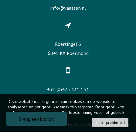
info@vaassen.nl
Roersingel 6
6041 KX Roermond
+31 (0)475 331 133
Deze website maakt gebruik van cookies om de website te
analyseren en het gebruiksgemak te vergroten. Door gebruik te
maken van deze website geeft u toestemming voor het gebruik
van cookies.
Breng een bod uit
Ja, ik ga akkoord
© 2026 - AB&P Vaassen -
Developed by Zabun
-
Disclaimer
-
Privacy policy