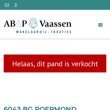
Helaas, dit pand is verkocht
6043 BG ROERMOND