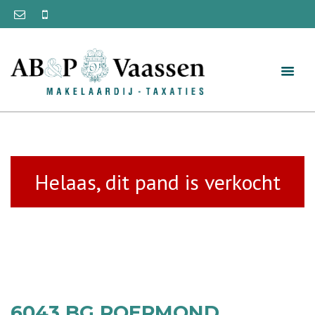
Helaas, dit pand is verkocht
6043 BG ROERMOND